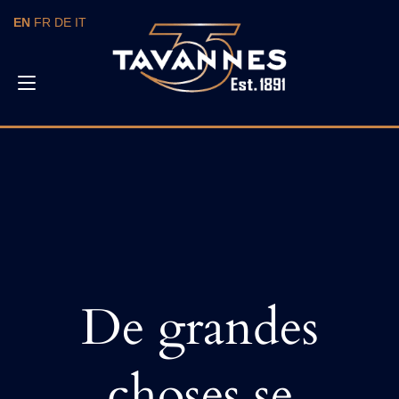
Skip
EN
FR
DE
IT
to
content
Toggle
navigation
De grandes
choses se