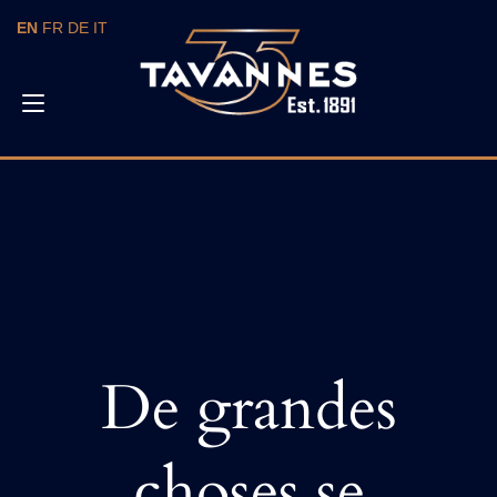
Skip
EN
FR
DE
IT
to
content
Toggle
navigation
De grandes
choses se