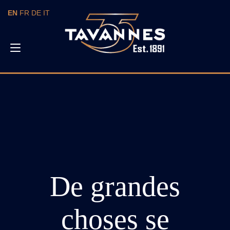
Skip
EN
FR
DE
IT
to
content
Toggle
navigation
De grandes
choses se