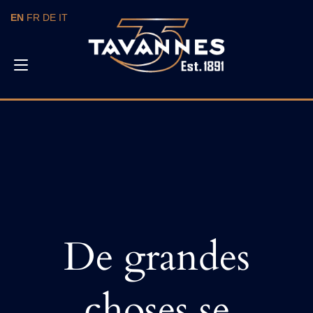
Skip
EN
FR
DE
IT
to
content
Toggle
navigation
De grandes
choses se