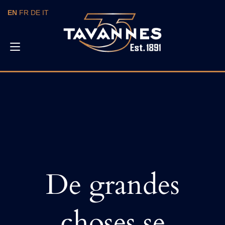
Skip
EN
FR
DE
IT
to
content
Toggle
navigation
De grandes
choses se