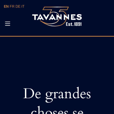
Skip
EN
FR
DE
IT
to
content
Toggle
navigation
De grandes
choses se