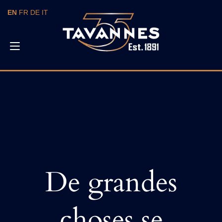
Skip
EN
FR
DE
IT
to
content
Toggle
navigation
De grandes
choses se