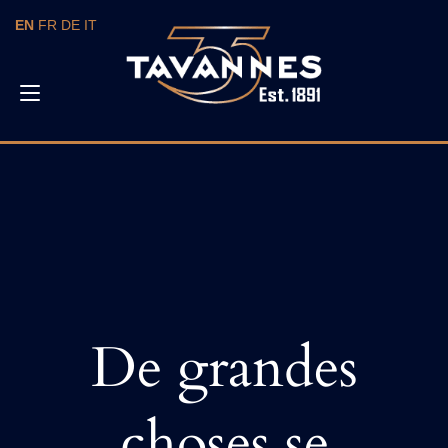
Skip
EN
FR
DE
IT
to
content
Toggle
navigation
De grandes
choses se